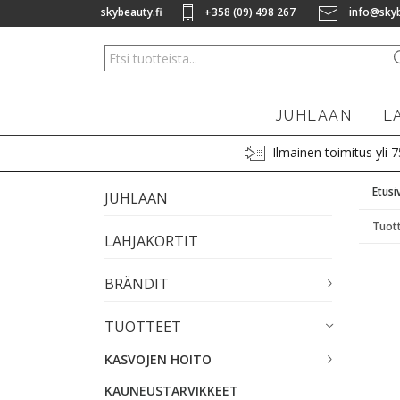
skybeauty.fi
+358 (09) 498 267
info@skyb
JUHLAAN
L
Ilmainen toimitus yli 
Etusi
JUHLAAN
Tuott
LAHJAKORTIT
BRÄNDIT
TUOTTEET
KASVOJEN HOITO
KAUNEUSTARVIKKEET