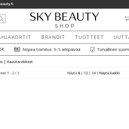
eauty.fi
AHJAKORTIT
BRÄNDIT
TUOTTEET
UUTT
75€
Nopea toimitus: 3–5 arkipäivää
Turvallinen suom
|
vu
Kausitarvikkeet
eet 1 - 2 / 2
Näytä
6
|
12
|
24
|
Näytä kaikki