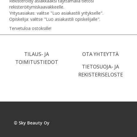
Rekisteröidy asiakkaaksi täyttämällä tietosi
rekisteröitymiskaavakkeelle.
Yritysasiakas: valitse "Luo asiakastili yritykselle".
Opiskelija: valitse "Luo asiakastili opiskelijalle".
Tervetuloa ostoksille!
TILAUS- JA
OTA YHTEYTTÄ
TOIMITUSTIEDOT
TIETOSUOJA- JA
REKISTERISELOSTE
© Sky Beauty Oy