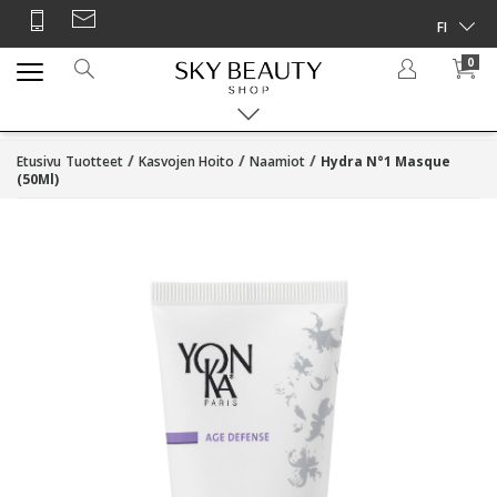
0
/
/
/
Etusivu
Tuotteet
Kasvojen Hoito
Naamiot
Hydra N°1 Masque
(50Ml)