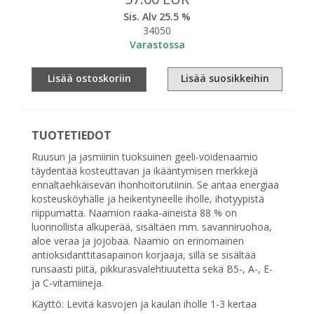
Sis. Alv 25.5 %
34050
Varastossa
Lisää ostoskoriin
Lisää suosikkeihin
TUOTETIEDOT
Ruusun ja jasmiinin tuoksuinen geeli-voidenaamio
täydentää kosteuttavan ja ikääntymisen merkkejä
ennaltaehkäisevän ihonhoitorutiinin. Se antaa energiaa
kosteusköyhälle ja heikentyneelle iholle, ihotyypistä
riippumatta. Naamion raaka-aineista 88 % on
luonnollista alkuperää, sisältäen mm. savanniruohoa,
aloe veraa ja jojobaa. Naamio on erinomainen
antioksidanttitasapainon korjaaja, sillä se sisältää
runsaasti piitä, pikkurasvalehtiuutetta sekä B5-, A-, E-
ja C-vitamiineja.
Käyttö: Levitä kasvojen ja kaulan iholle 1-3 kertaa