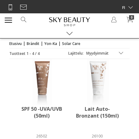
0
|
|
|
Etusivu
Brändit
Yon-Ka
Solar Care
Lajittelu:
Tuotteet 1 - 4 / 4
SPF 50 -UVA/UVB
Lait Auto-
(50ml)
Bronzant (150ml)
26502
26100