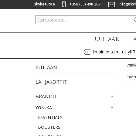
skybeauty.fi
+358 (09) 498 267
info@skyb
JUHLAAN
L
Ilmainen toimitus yli 
Etusi
JUHLAAN
Tuott
LAHJAKORTIT
BRÄNDIT
YON-KA
ESSENTIALS
BOOSTERS