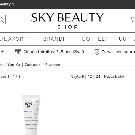
eauty.fi
AHJAKORTIT
BRÄNDIT
TUOTTEET
UUTT
75€
Nopea toimitus: 3–5 arkipäivää
Turvallinen suom
|
|
|
vu
Yon-Ka
Contours
Ravitsee
eet 1 - 1 / 1
Näytä
6
|
12
|
24
|
Näytä kaikki