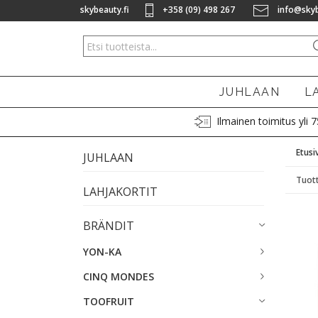
skybeauty.fi
+358 (09) 498 267
info@skyb
JUHLAAN
L
Ilmainen toimitus yli 
Etusi
JUHLAAN
Tuott
LAHJAKORTIT
BRÄNDIT
YON-KA
CINQ MONDES
TOOFRUIT