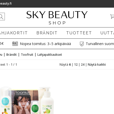
eauty.fi
AHJAKORTIT
BRÄNDIT
TUOTTEET
UUTT
75€
Nopea toimitus: 3–5 arkipäivää
Turvallinen suom
|
|
|
vu
Brändit
Toofruit
Lahjapakkaukset
eet 1 - 1 / 1
Näytä
6
|
12
|
24
|
Näytä kaikki