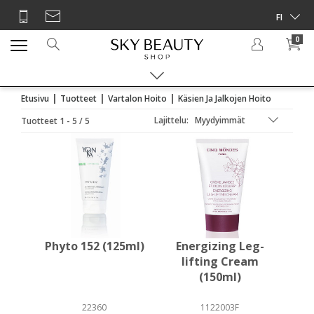
0
|
|
|
Etusivu
Tuotteet
Vartalon Hoito
Käsien Ja Jalkojen Hoito
Lajittelu:
Tuotteet 1 - 5 / 5
Phyto 152 (125ml)
Energizing Leg-
lifting Cream
(150ml)
22360
1122003F