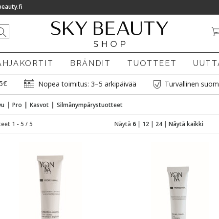
eauty.fi
AHJAKORTIT
BRÄNDIT
TUOTTEET
UUTT
75€
Nopea toimitus: 3–5 arkipäivää
Turvallinen suom
|
|
|
vu
Pro
Kasvot
Silmänympärystuotteet
eet 1 - 5 / 5
Näytä
6
|
12
|
24
|
Näytä kaikki