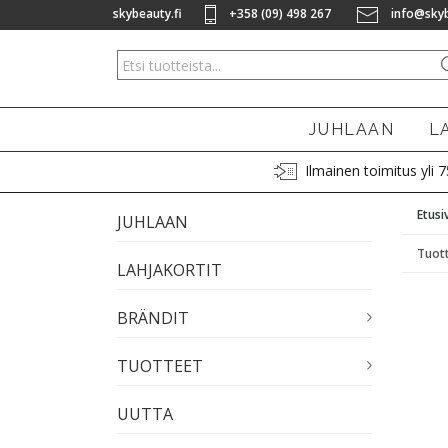
skybeauty.fi
+358 (09) 498 267
info@skyb
JUHLAAN
L
Ilmainen toimitus yli 
Etusi
JUHLAAN
Tuott
LAHJAKORTIT
BRÄNDIT
TUOTTEET
UUTTA